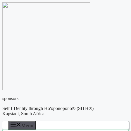
Zum
Inhalt
springen
sponsors
Self I-Dentity through Ho'oponopono® (SITH®)
Kapstadt, South Africa
Menü