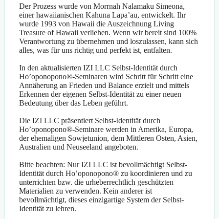
Der Prozess wurde von Morrnah Nalamaku Simeona,
einer hawaiianischen Kahuna Lapa’au, entwickelt. Ihr
wurde 1993 von Hawaii die Auszeichnung Living
Treasure of Hawaii verliehen. Wenn wir bereit sind 100%
Verantwortung zu übernehmen und loszulassen, kann sich
alles, was für uns richtig und perfekt ist, entfalten.
In den aktualisierten IZI LLC Selbst-Identität durch
Ho’oponopono®-Seminaren wird Schritt für Schritt eine
Annäherung an Frieden und Balance erzielt und mittels
Erkennen der eigenen Selbst-Identität zu einer neuen
Bedeutung über das Leben geführt.
Die IZI LLC präsentiert Selbst-Identität durch
Ho’oponopono®-Seminare werden in Amerika, Europa,
der ehemaligen Sowjetunion, dem Mittleren Osten, Asien,
Australien und Neuseeland angeboten.
Bitte beachten: Nur IZI LLC ist bevollmächtigt Selbst-
Identität durch Ho’oponopono® zu koordinieren und zu
unterrichten bzw. die urheberrechtlich geschützten
Materialien zu verwenden. Kein anderer ist
bevollmächtigt, dieses einzigartige System der Selbst-
Identität zu lehren.